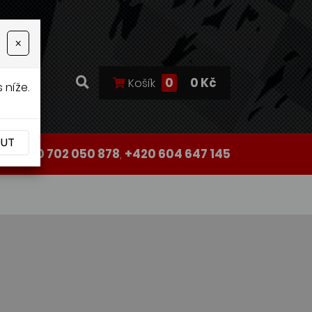
×
0
0 Kč
Košík
 níže.
OUT
+420 702 050 878
,
+420 604 647 145