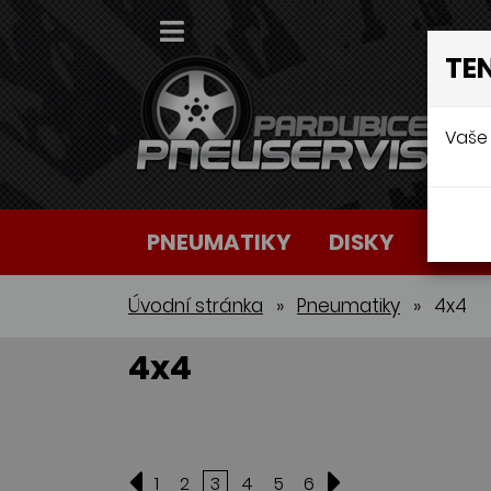
TE
Vaše 
PNEUMATIKY
DISKY
AUTO
Úvodní stránka
»
Pneumatiky
»
4x4
4x4
1
2
3
4
5
6