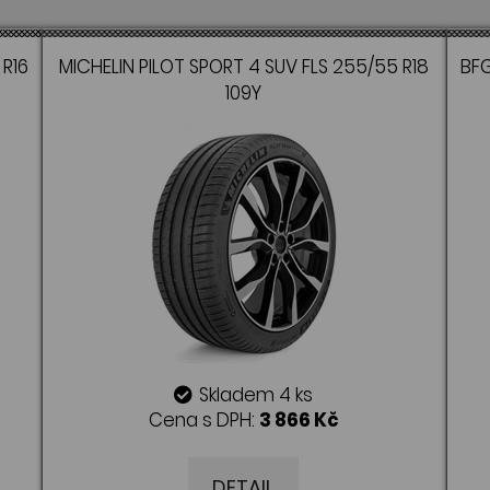
R16
MICHELIN PILOT SPORT 4 SUV FLS 255/55 R18
BFG
109Y
Skladem 4 ks
Cena s DPH:
3 866 Kč
DETAIL