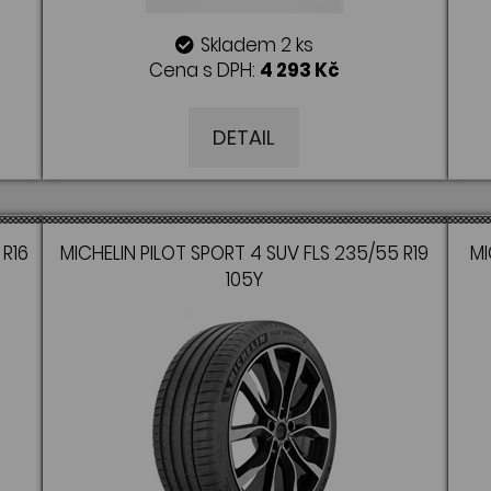
Skladem 2 ks
Cena s DPH:
4 293 Kč
DETAIL
 R16
MICHELIN PILOT SPORT 4 SUV FLS 235/55 R19
MI
105Y