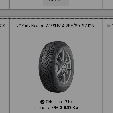
R18
NOKIAN Nokian WR SUV 4 255/60 R17 106H
MI
Skladem 3 ks
Cena s DPH:
3 947 Kč