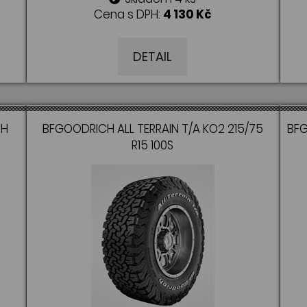
Cena s DPH:
4 130 Kč
DETAIL
8H
BFGOODRICH ALL TERRAIN T/A KO2 215/75
BFG
R15 100S