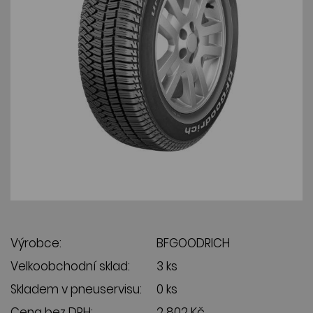
Výrobce:
BFGOODRICH
Velkoobchodní sklad:
3 ks
Skladem v pneuservisu:
0 ks
Cena bez DPH:
2 802 Kč