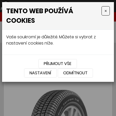
TENTO WEB POUŽÍVÁ
×
NABÍDKA
COOKIES
Úvodní stránka
»
Pneumatiky
»
4x4
»
BFGOODRICH URBAN TERRAIN T/A 265/70 R16 112H
Vaše soukromí je důležité. Můžete si vybrat z
nastavení cookies níže.
BFGOODRICH URBAN
TERRAIN T/A 265/70 R16 112H
PŘIJMOUT VŠE
NASTAVENÍ
ODMÍTNOUT