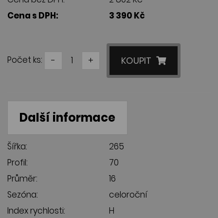
Cena s DPH:
3 390 Kč
Počet ks:
-
+
KOUPIT
Další informace
Šířka:
265
Profil:
70
Průměr:
16
Sezóna:
celoroční
Index rychlosti:
H