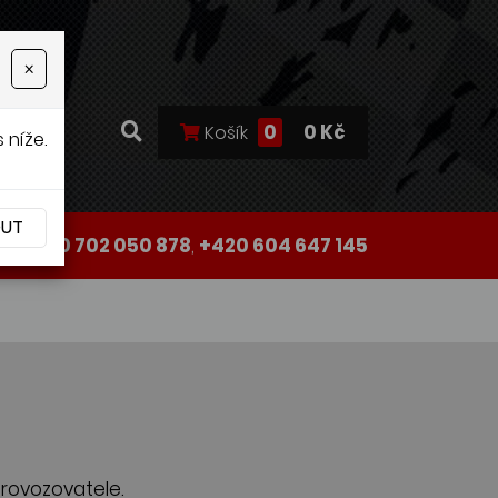
×
0
0 Kč
Košík
 níže.
OUT
+420 702 050 878
,
+420 604 647 145
rovozovatele.