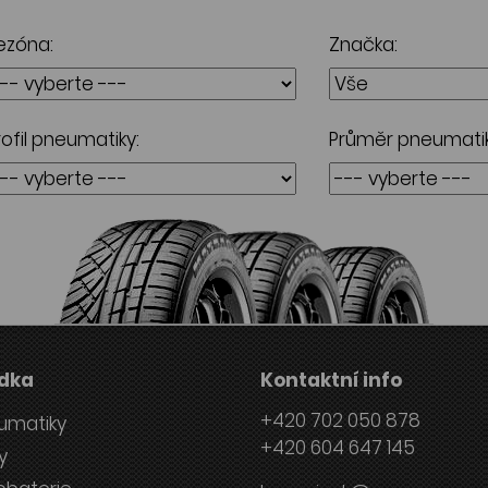
ezóna:
Značka:
rofil pneumatiky:
Průměr pneumatik
dka
Kontaktní info
+420 702 050 878
umatiky
+420 604 647 145
y