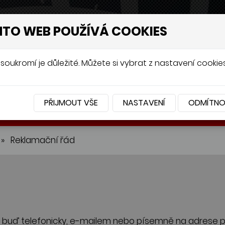
NTO WEB POUŽÍVÁ COOKIES
soukromí je důležité. Můžete si vybrat z nastavení cookies
PŘIJMOUT VŠE
NASTAVENÍ
ODMÍTN
BATERIE
PŘÍSLUŠENSTVÍ
»
Reklamační řád
 buď telefonicky, e-mailem nebo písemně na adrese p