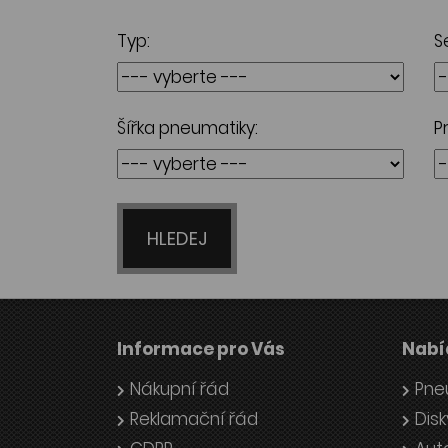
Typ:
S
Šířka pneumatiky:
P
HLEDEJ
Informace pro Vás
Nabí
Nákupní řád
Pne
Reklamační řád
Disk