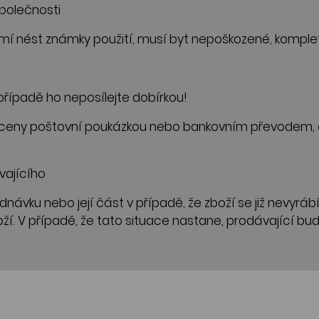
společnosti
mí nést známky použití, musí byt nepoškozené, komplet
případě ho neposílejte dobírkou!
áceny poštovní poukázkou nebo bankovním převodem, a
vajícího
jednávku nebo její část v případě, že zboží se již nev
. V případě, že tato situace nastane, prodávající bu