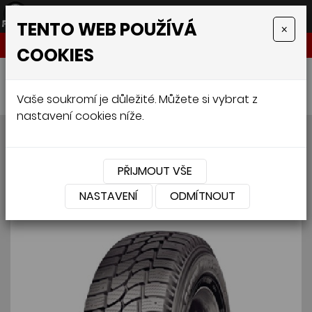
TENTO WEB POUŽÍVÁ
×
NABÍDKA
COOKIES
Úvodní stránka
»
Pneumatiky
»
Van
»
TIGAR WINTER CARGO SPEED 195/70 R15C 104/102R
Vaše soukromí je důležité. Můžete si vybrat z
nastavení cookies níže.
TIGAR WINTER CARGO
SPEED 195/70 R15C 104/102R
PŘIJMOUT VŠE
NASTAVENÍ
ODMÍTNOUT