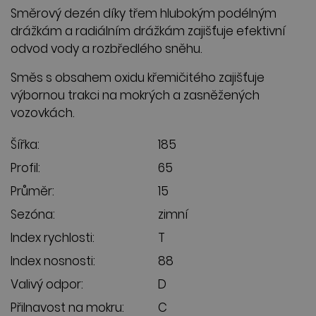
Směrový dezén díky třem hlubokým podélným
drážkám a radiálním drážkám zajišťuje efektivní
odvod vody a rozbředlého sněhu.
Směs s obsahem oxidu křemičitého zajišťuje
výbornou trakci na mokrých a zasněžených
vozovkách.
Šířka:
185
Profil:
65
Průměr:
15
Sezóna:
zimní
Index rychlosti:
T
Index nosnosti:
88
Valivý odpor:
D
Přilnavost na mokru:
C