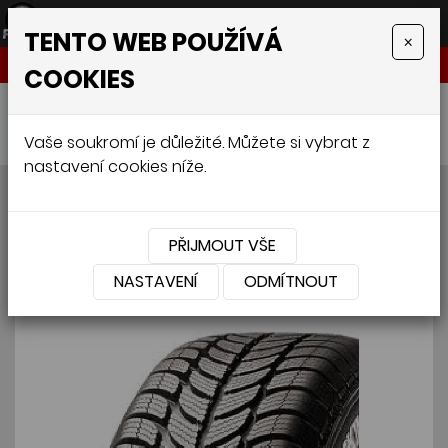
TENTO WEB POUŽÍVÁ
×
NABÍDKA
COOKIES
Úvodní stránka
»
Pneumatiky
»
Osobní
»
SAVA ESKIMO S3+ 185/65 R15 88T
Vaše soukromí je důležité. Můžete si vybrat z
nastavení cookies níže.
SAVA ESKIMO S3+ 185/65
R15 88T
PŘIJMOUT VŠE
NASTAVENÍ
ODMÍTNOUT