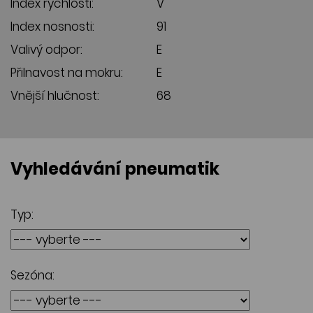
Index rychlosti:
V
Index nosnosti:
91
Valivý odpor:
E
Přilnavost na mokru:
E
Vnější hlučnost:
68
Vyhledávání pneumatik
Typ:
Sezóna: