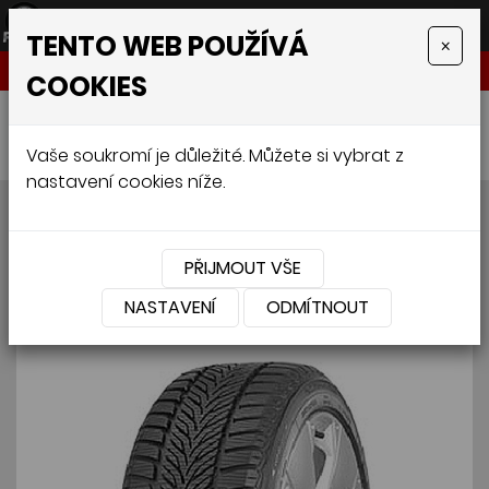
TENTO WEB POUŽÍVÁ
×
NABÍDKA
COOKIES
Úvodní stránka
»
Pneumatiky
»
Osobní
»
SAVA ESKIMO HP 215/45 R17 91V
Vaše soukromí je důležité. Můžete si vybrat z
nastavení cookies níže.
SAVA ESKIMO HP 215/45 R17
91V
PŘIJMOUT VŠE
NASTAVENÍ
ODMÍTNOUT