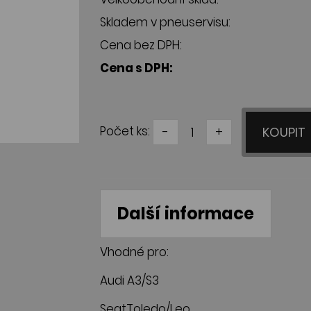
Skladem v pneuservisu:
Cena bez DPH:
Cena s DPH:
Počet ks:
-
+
KOUPIT
Další informace
Vhodné pro:
Audi A3/S3
SeatToledo/Leo