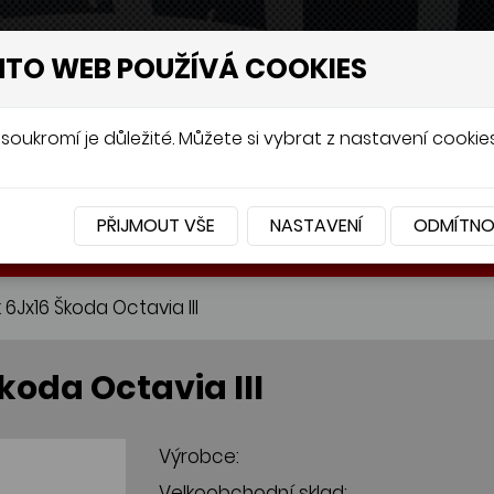
NTO WEB POUŽÍVÁ COOKIES
soukromí je důležité. Můžete si vybrat z nastavení cookies
PŘIJMOUT VŠE
NASTAVENÍ
ODMÍTN
BATERIE
PŘÍSLUŠENSTVÍ
 6Jx16 Škoda Octavia III
koda Octavia III
Výrobce:
Velkoobchodní sklad: