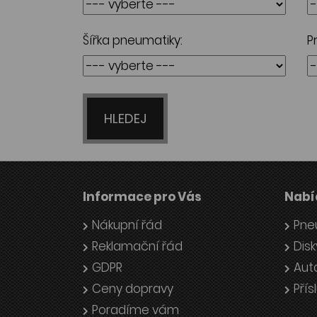
Šířka pneumatiky:
P
HLEDEJ
Informace pro Vás
Nabí
Nákupní řád
Pne
Reklamační řád
Disk
GDPR
Aut
Ceny dopravy
Přís
Poradíme vám