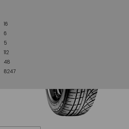
16
6
5
112
48
8247