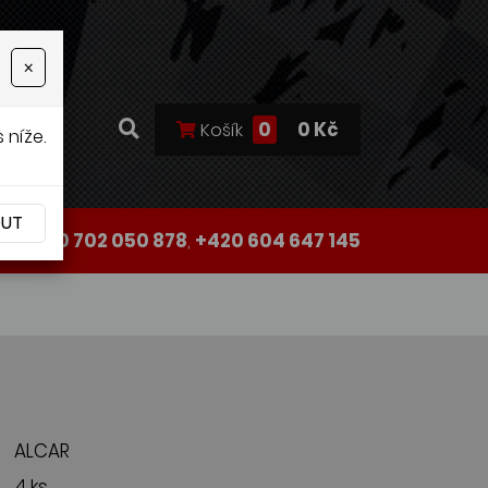
×
0
0 Kč
Košík
 níže.
OUT
+420 702 050 878
,
+420 604 647 145
ALCAR
4 ks