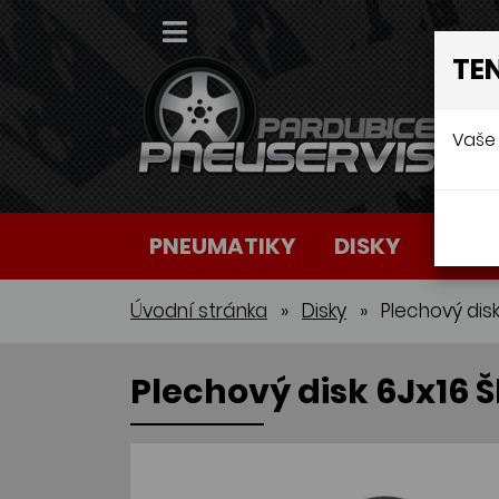
TE
Vaše 
PNEUMATIKY
DISKY
AUTO
Úvodní stránka
»
Disky
»
Plechový disk
Plechový disk 6Jx16 Š