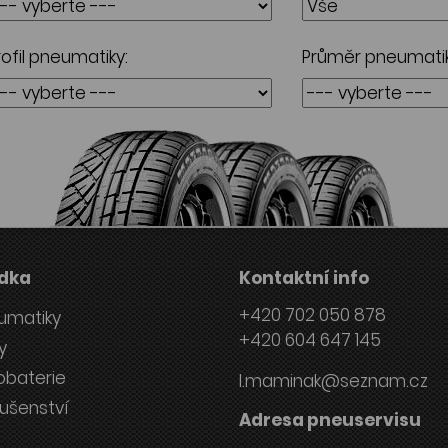
rofil pneumatiky:
Průměr pneumatik
dka
Kontaktní info
+420 702 050 878
umatiky
+420 604 647 145
y
obaterie
l.maminak@seznam.cz
lušenství
Adresa pneuservisu