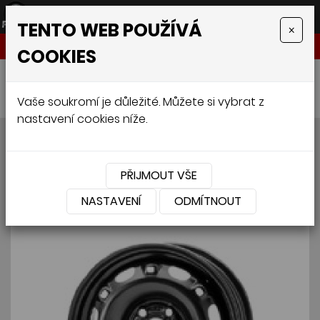
TENTO WEB POUŽÍVÁ
×
NABÍDKA
COOKIES
Úvodní stránka
»
Disky
»
Plechový disk 6Jx14 Škoda Fabia II
Vaše soukromí je důležité. Můžete si vybrat z
nastavení cookies níže.
Plechový disk 6Jx14 Škoda
Fabia II
PŘIJMOUT VŠE
NASTAVENÍ
ODMÍTNOUT