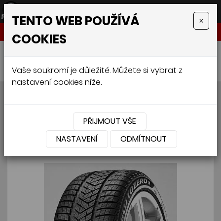
TENTO WEB POUŽÍVÁ
×
NABÍDKA
COOKIES
Úvodní stránka
»
Pneumatiky
»
Osobní
»
PIRELLI WINTER SOTTOZERO 3 215/45 R17 91H
Vaše soukromí je důležité. Můžete si vybrat z
nastavení cookies níže.
PIRELLI WINTER SOTTOZERO
3 215/45 R17 91H
PŘIJMOUT VŠE
NASTAVENÍ
ODMÍTNOUT