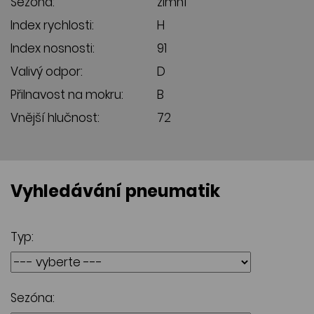
Sezóna:
zimní
Index rychlosti:
H
Index nosnosti:
91
Valivý odpor:
D
Přilnavost na mokru:
B
Vnější hlučnost:
72
Vyhledávání pneumatik
Typ:
Sezóna: