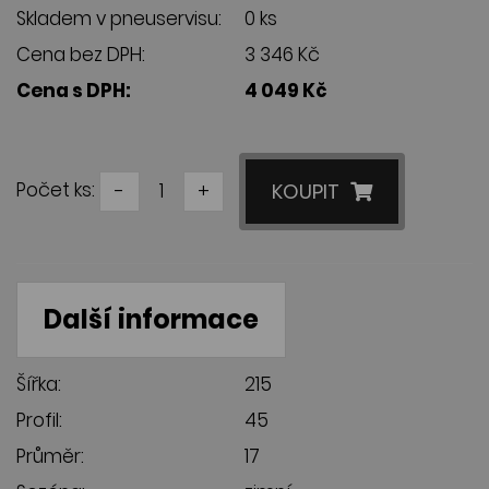
Skladem v pneuservisu:
0 ks
Cena bez DPH:
3 346 Kč
Cena s DPH:
4 049 Kč
Počet ks:
-
+
KOUPIT
Další informace
Šířka:
215
Profil:
45
Průměr:
17