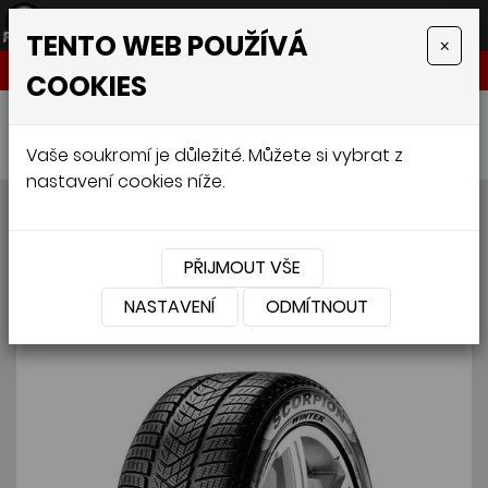
TENTO WEB POUŽÍVÁ
×
NABÍDKA
COOKIES
Úvodní stránka
»
Pneumatiky
»
4x4
»
PIRELLI SCORPION WINTER N0 275/40 R21 107V
Vaše soukromí je důležité. Můžete si vybrat z
nastavení cookies níže.
PIRELLI SCORPION WINTER
N0 275/40 R21 107V
PŘIJMOUT VŠE
NASTAVENÍ
ODMÍTNOUT