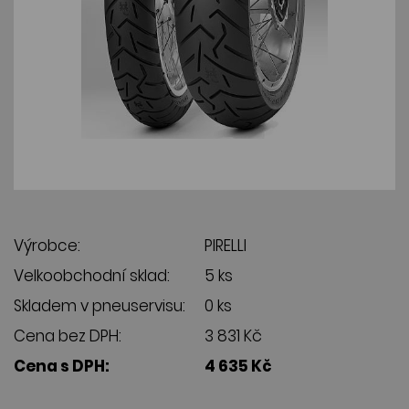
Výrobce:
PIRELLI
Velkoobchodní sklad:
5 ks
Skladem v pneuservisu:
0 ks
Cena bez DPH:
3 831 Kč
Cena s DPH:
4 635 Kč