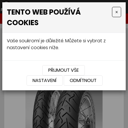
TENTO WEB POUŽÍVÁ
×
NABÍDKA
COOKIES
PIRELLI SCORPION TRAIL II
Vaše soukromí je důležité. Můžete si vybrat z
nastavení cookies níže.
180/55 R17 73W
PŘIJMOUT VŠE
NASTAVENÍ
ODMÍTNOUT