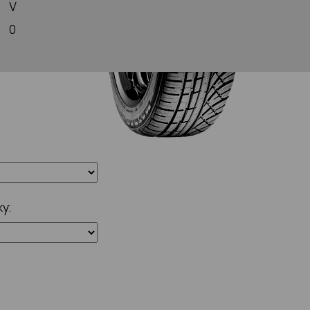
V
0
y: