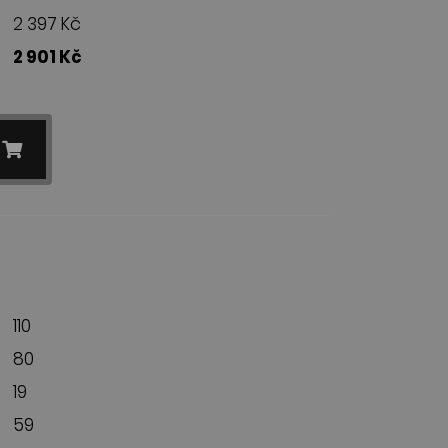
2 397 Kč
2 901 Kč
110
80
19
59