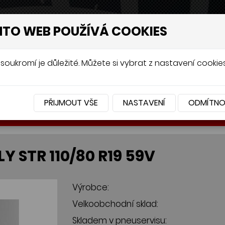
NTO WEB POUŽÍVÁ COOKIES
soukromí je důležité. Můžete si vybrat z nastavení cookies
PŘIJMOUT VŠE
NASTAVENÍ
ODMÍTN
BATERIE
PŘÍSLUŠENSTVÍ
Y STR 110/80 R19 59V
Výrobce:
Velkoobchodní sklad:
Skladem v pneuservisu: