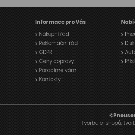
Informace pro Vás
Nabí
Nákupní řád
Pne
Reklamační řád
Disk
GDPR
Aut
Ceny dopravy
Přís
Poradíme vám
Kontakty
©Pneuser
Tvorba e-shopů
,
tvor