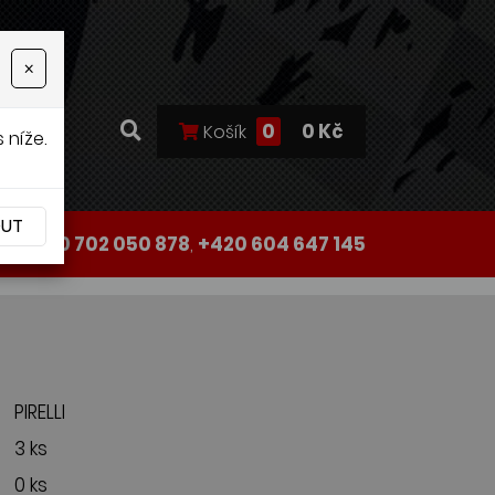
×
0
0 Kč
Košík
 níže.
OUT
+420 702 050 878
,
+420 604 647 145
PIRELLI
3 ks
0 ks