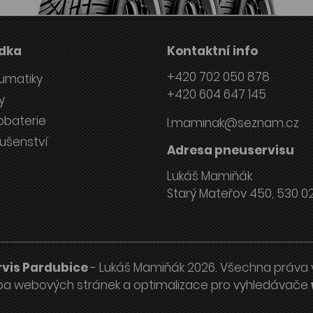
dka
Kontaktní info
+420 702 050 878
umatiky
+420 604 647 145
y
obaterie
l.maminak@seznam.cz
lušenství
Adresa pneuservisu
Lukáš Mamiňák
Starý Mateřov 450, 530 0
vis Pardubice
- Lukáš Mamiňák 2026. Všechna práva 
ba webových stránek
a
optimalizace pro vyhledávače