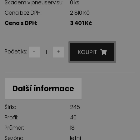
Skladem v pneuservisu:
0 ks
Cena bez DPH:
2 810 Kč
Cena s DPH:
3 401 Kč
Počet ks:
-
+
KOUPIT
Další informace
Šířka:
245
Profil:
40
Průměr:
18
Sezóna:
letní