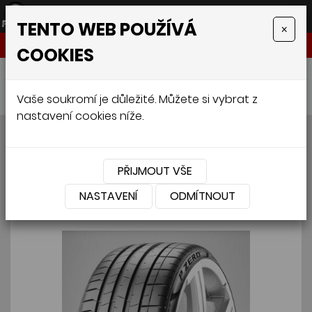
TENTO WEB POUŽÍVÁ
×
NABÍDKA
COOKIES
Úvodní stránka
»
Pneumatiky
»
Osobní
»
PIRELLI P-ZERO (sportovní) 245/40 R18 97Y
Vaše soukromí je důležité. Můžete si vybrat z
nastavení cookies níže.
PIRELLI P-ZERO (sportovní)
245/40 R18 97Y
PŘIJMOUT VŠE
NASTAVENÍ
ODMÍTNOUT