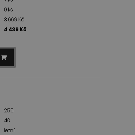
0 ks
3 669 Kč
4 439 Kč
255
40
letní