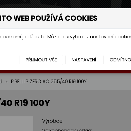
NTO WEB POUŽÍVÁ COOKIES
soukromí je důležité. Můžete si vybrat z nastavení cookies
PŘIJMOUT VŠE
NASTAVENÍ
ODMÍTN
BATERIE
PŘÍSLUŠENSTVÍ
í
»
PIRELLI P ZERO AO 255/40 R19 100Y
/40 R19 100Y
Výrobce:
Velkoobchodní sklad: