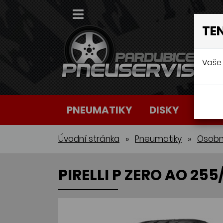
TE
Vaše 
PNEUMATIKY
DISKY
AUTO
Úvodní stránka
»
Pneumatiky
»
Osobn
PIRELLI P ZERO AO 255