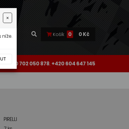
×
0
0 Kč
Košík
 níže.
OUT
+420 702 050 878
,
+420 604 647 145
PIRELLI
7 ks