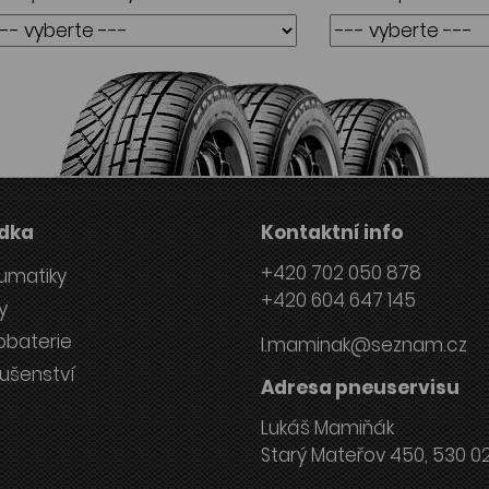
dka
Kontaktní info
+420 702 050 878
umatiky
+420 604 647 145
y
obaterie
l.maminak@seznam.cz
lušenství
Adresa pneuservisu
Lukáš Mamiňák
Starý Mateřov 450, 530 0