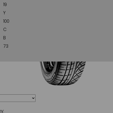
19
Y
100
C
B
73
y: