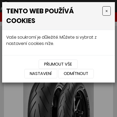
TENTO WEB POUŽÍVÁ
×
NABÍDKA
COOKIES
PIRELLI DIABLO ROSSO III R
Vaše soukromí je důležité. Můžete si vybrat z
nastavení cookies níže.
240/45 R17 82W
PŘIJMOUT VŠE
NASTAVENÍ
ODMÍTNOUT