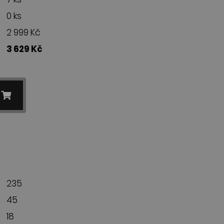
0 ks
2 999 Kč
3 629 Kč
235
45
18