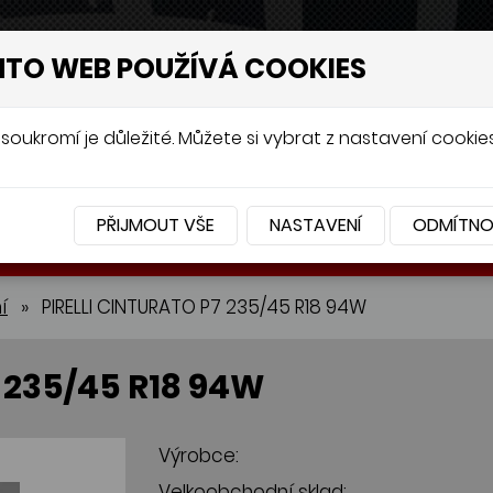
NTO WEB POUŽÍVÁ COOKIES
soukromí je důležité. Můžete si vybrat z nastavení cookies
PŘIJMOUT VŠE
NASTAVENÍ
ODMÍTN
BATERIE
PŘÍSLUŠENSTVÍ
í
»
PIRELLI CINTURATO P7 235/45 R18 94W
 235/45 R18 94W
Výrobce:
Velkoobchodní sklad: