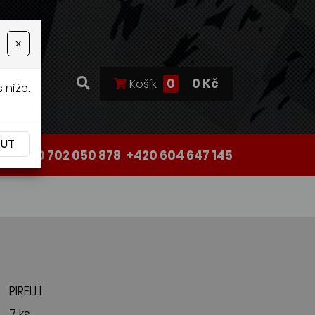
×
0
0 Kč
Košík
 níže.
OUT
+420 702 050 878
,
+420 604 647 145
PIRELLI
7 ks