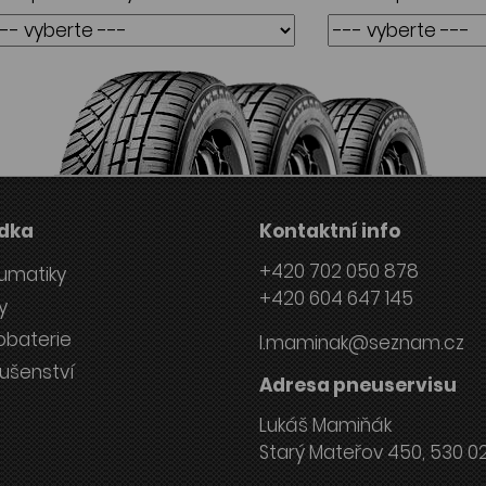
dka
Kontaktní info
+420 702 050 878
umatiky
+420 604 647 145
y
obaterie
l.maminak@seznam.cz
lušenství
Adresa pneuservisu
Lukáš Mamiňák
Starý Mateřov 450, 530 0