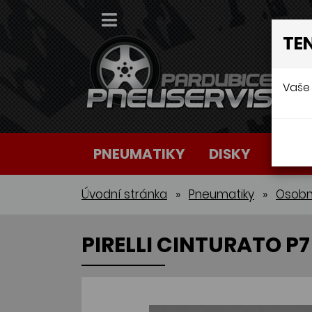
TE
Vaše 
PNEUMATIKY
DISKY
AUTO
Úvodní stránka
»
Pneumatiky
»
Osobn
PIRELLI CINTURATO P7