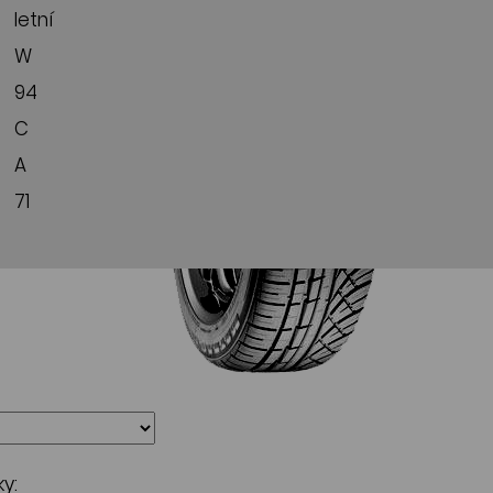
letní
W
94
C
A
71
y: