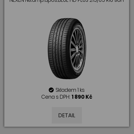
NEXEN N&amp;apos;BLUE HD PLUS 215/65 R16 98H
Skladem 1 ks
Cena s DPH:
1 890 Kč
DETAIL