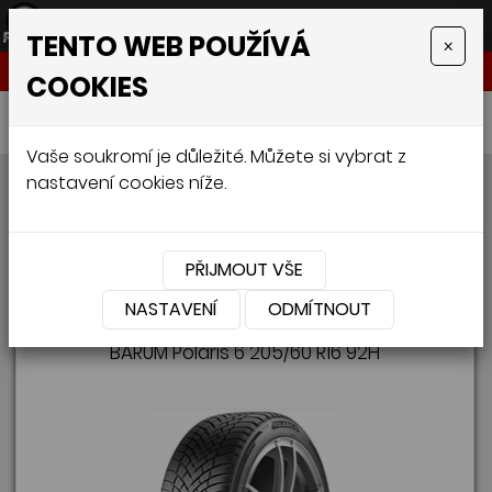
TENTO WEB POUŽÍVÁ
×
NABÍDKA
COOKIES
Úvodní stránka
»
Pneumatiky
»
Osobní
Vaše soukromí je důležité. Můžete si vybrat z
Osobní
nastavení cookies níže.
...
...
...
1
5
8
9
10
11
12
13
14
15
16
19
PŘIJMOUT VŠE
...
...
23
28
NASTAVENÍ
ODMÍTNOUT
BARUM Polaris 6 205/60 R16 92H