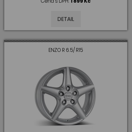
Cena s DPH:
1 899 Kč
DETAIL
ENZO R 6.5/ R15