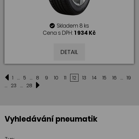
Skladem 8 ks
Cena s DPH:
1 934 Kč
DETAIL
...
...
...
1
5
8
9
10
11
12
13
14
15
16
19
...
...
23
28
Vyhledávání pneumatik