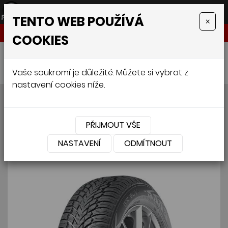
TENTO WEB POUŽÍVÁ
×
NABÍDKA
COOKIES
Úvodní stránka
»
Pneumatiky
»
4x4
»
NOKIAN Nokian WR SUV 4 285/45 R19 111V
Vaše soukromí je důležité. Můžete si vybrat z
nastavení cookies níže.
NOKIAN Nokian WR SUV 4
285/45 R19 111V
PŘIJMOUT VŠE
NASTAVENÍ
ODMÍTNOUT