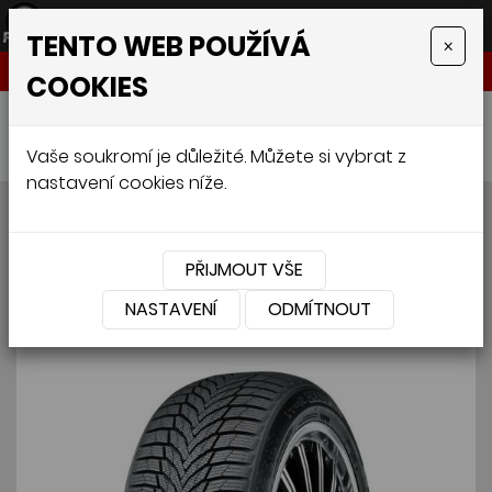
TENTO WEB POUŽÍVÁ
×
NABÍDKA
COOKIES
Úvodní stránka
»
Pneumatiky
»
Osobní
»
NEXEN WINGUARD SPORT 2 225/50 R18 99H
Vaše soukromí je důležité. Můžete si vybrat z
nastavení cookies níže.
NEXEN WINGUARD SPORT 2
225/50 R18 99H
PŘIJMOUT VŠE
NASTAVENÍ
ODMÍTNOUT