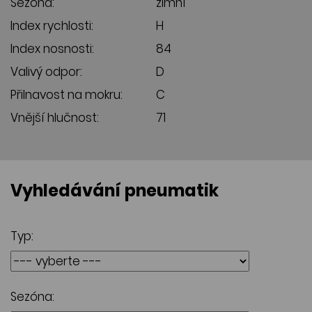
Sezóna:
zimní
Index rychlosti:
H
Index nosnosti:
84
Valivý odpor:
D
Přilnavost na mokru:
C
Vnější hlučnost:
71
Vyhledávání pneumatik
Typ:
Sezóna: