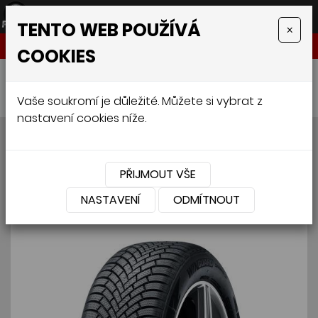
TENTO WEB POUŽÍVÁ
×
NABÍDKA
COOKIES
Úvodní stránka
»
Pneumatiky
»
Osobní
»
NEXEN WINGUARD Snow G3 185/60 R15 84H
Vaše soukromí je důležité. Můžete si vybrat z
nastavení cookies níže.
NEXEN WINGUARD Snow G3
185/60 R15 84H
PŘIJMOUT VŠE
NASTAVENÍ
ODMÍTNOUT