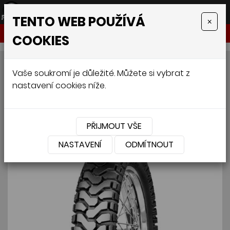
TENTO WEB POUŽÍVÁ
×
NABÍDKA
COOKIES
MITAS E-07 DAKAR 150/70
Vaše soukromí je důležité. Můžete si vybrat z
nastavení cookies níže.
R18 70T
PŘIJMOUT VŠE
NASTAVENÍ
ODMÍTNOUT