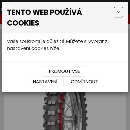
TENTO WEB POUŽÍVÁ
×
NABÍDKA
COOKIES
MITAS C-20 80/100 R12 50M
Vaše soukromí je důležité. Můžete si vybrat z
nastavení cookies níže.
PŘIJMOUT VŠE
NASTAVENÍ
ODMÍTNOUT