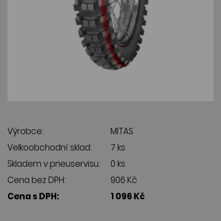
Výrobce:
MITAS
Velkoobchodní sklad:
7 ks
Skladem v pneuservisu:
0 ks
Cena bez DPH:
906 Kč
Cena s DPH:
1 096 Kč