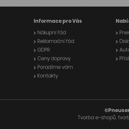
Informace pro Vás
Nabí
Nákupní řád
Pne
Reklamační řád
Disk
GDPR
Aut
Ceny dopravy
Přís
Poradíme vám
Kontakty
©Pneuser
Tvorba e-shopů
,
tvor