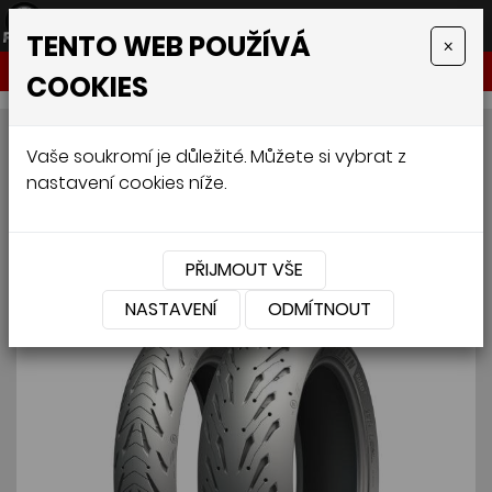
TENTO WEB POUŽÍVÁ
×
NABÍDKA
COOKIES
MICHELIN ROAD 5 F 120/70
Vaše soukromí je důležité. Můžete si vybrat z
nastavení cookies níže.
R17 58W
PŘIJMOUT VŠE
NASTAVENÍ
ODMÍTNOUT