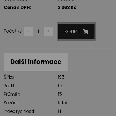
Cena s DPH:
2 363 Kč
Počet ks:
-
+
KOUPIT
Další informace
Šířka:
195
Profil:
65
Průměr:
15
Sezóna:
letní
Index rychlosti:
H