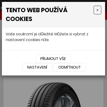
TENTO WEB POUŽÍVÁ
×
NABÍDKA
COOKIES
Úvodní stránka
»
Pneumatiky
»
Osobní
»
MICHELIN PRIMACY 4 FSL 195/65 R15 95H
Vaše soukromí je důležité. Můžete si vybrat z
nastavení cookies níže.
MICHELIN PRIMACY 4 FSL
195/65 R15 95H
PŘIJMOUT VŠE
NASTAVENÍ
ODMÍTNOUT