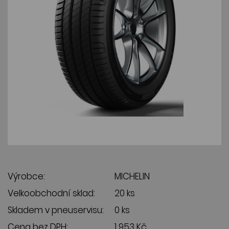
Výrobce:
MICHELIN
Velkoobchodní sklad:
20 ks
Skladem v pneuservisu:
0 ks
Cena bez DPH:
1 953 Kč