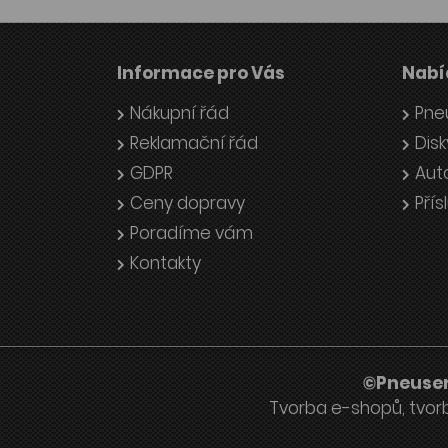
Informace pro Vás
Nabí
Nákupní řád
Pne
Reklamační řád
Disk
GDPR
Aut
Ceny dopravy
Přís
Poradíme vám
Kontakty
©Pneuser
Tvorba e-shopů
,
tvor