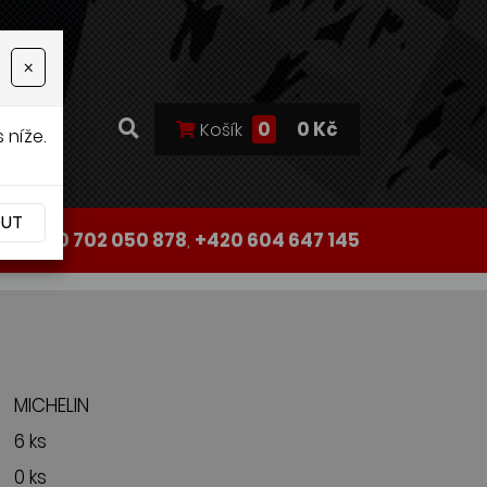
×
0
0 Kč
Košík
 níže.
OUT
+420 702 050 878
,
+420 604 647 145
MICHELIN
6 ks
0 ks