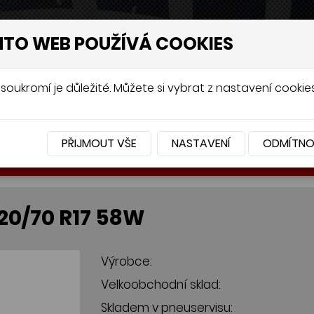
NTO WEB POUŽÍVÁ COOKIES
soukromí je důležité. Můžete si vybrat z nastavení cookies
PŘIJMOUT VŠE
NASTAVENÍ
ODMÍTN
BATERIE
PŘÍSLUŠENSTVÍ
20/70 R17 58W
Výrobce:
Velkoobchodní sklad:
Skladem v pneuservisu: