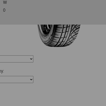
W
0
y: