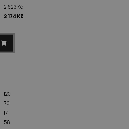
2 623 Kč
3 174 Kč
120
70
17
58