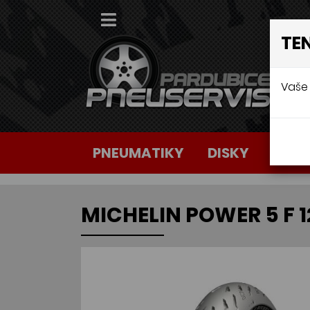
TE
Vaše 
PNEUMATIKY
DISKY
AUTO
MICHELIN POWER 5 F 1