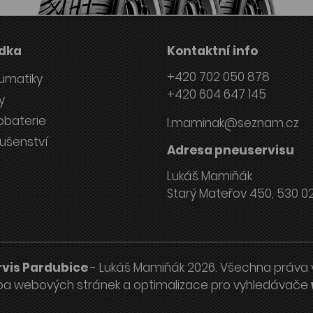
dka
Kontaktní info
+420 702 050 878
umatiky
+420 604 647 145
y
obaterie
l.maminak@seznam.cz
lušenství
Adresa pneuservisu
Lukáš Mamiňák
Starý Mateřov 450, 530 0
vis Pardubice
- Lukáš Mamiňák 2026. Všechna práva 
ba webových stránek
a
optimalizace pro vyhledávače