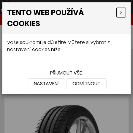
TENTO WEB POUŽÍVÁ
×
NABÍDKA
COOKIES
Úvodní stránka
»
Pneumatiky
»
Osobní
»
MICHELIN PILOT SPORT 4 235/40 R19 96Y
Vaše soukromí je důležité. Můžete si vybrat z
nastavení cookies níže.
MICHELIN PILOT SPORT 4
235/40 R19 96Y
PŘIJMOUT VŠE
NASTAVENÍ
ODMÍTNOUT