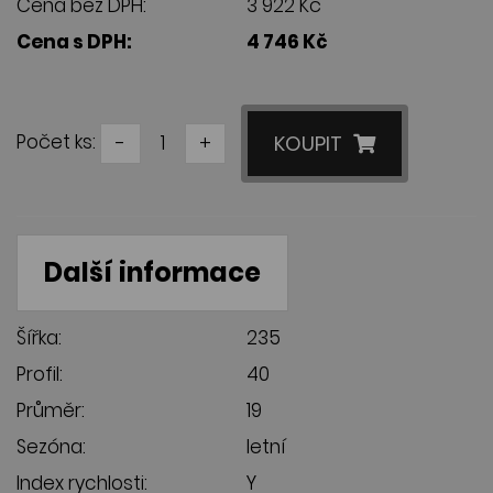
Cena bez DPH:
3 922 Kč
Cena s DPH:
4 746 Kč
Počet ks:
-
+
KOUPIT
Další informace
Šířka:
235
Profil:
40
Průměr:
19
Sezóna:
letní
Index rychlosti:
Y