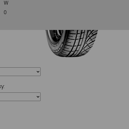
W
0
y: