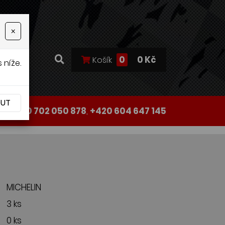
×
0
0 Kč
Košík
 níže.
OUT
+420 702 050 878
,
+420 604 647 145
MICHELIN
3 ks
0 ks