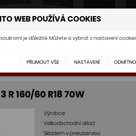
NTO WEB POUŽÍVÁ COOKIES
soukromí je důležité. Můžete si vybrat z nastavení cookies
PŘIJMOUT VŠE
NASTAVENÍ
ODMÍTN
BATERIE
PŘÍSLUŠENSTVÍ
3 R 160/60 R18 70W
Výrobce:
Velkoobchodní sklad:
Skladem v pneuservisu: