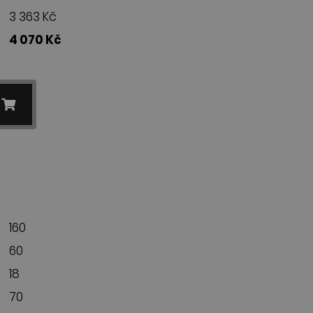
3 363 Kč
4 070 Kč
160
60
18
70