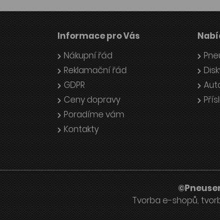
Informace pro Vás
Nabí
Nákupní řád
Pne
Reklamační řád
Disk
GDPR
Aut
Ceny dopravy
Přís
Poradíme vám
Kontakty
©Pneuser
Tvorba e-shopů
,
tvor