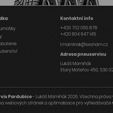
dka
Kontaktní info
+420 702 050 878
umatiky
+420 604 647 145
y
obaterie
l.maminak@seznam.cz
lušenství
Adresa pneuservisu
Lukáš Mamiňák
Starý Mateřov 450, 530 0
vis Pardubice
- Lukáš Mamiňák 2026. Všechna práva 
ba webových stránek
a
optimalizace pro vyhledávače