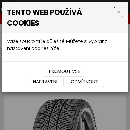
TENTO WEB POUŽÍVÁ
×
NABÍDKA
COOKIES
Úvodní stránka
»
Pneumatiky
»
Osobní
»
MICHELIN PILOT ALPIN PA4 N0 285/35 R20 104V
Vaše soukromí je důležité. Můžete si vybrat z
nastavení cookies níže.
MICHELIN PILOT ALPIN PA4
N0 285/35 R20 104V
PŘIJMOUT VŠE
NASTAVENÍ
ODMÍTNOUT