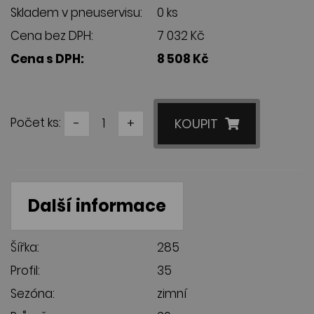
Skladem v pneuservisu:
0 ks
Cena bez DPH:
7 032 Kč
Cena s DPH:
8 508 Kč
Počet ks:
-
+
KOUPIT
Další informace
Šířka:
285
Profil:
35
Sezóna:
zimní