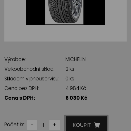
Výrobce:
MICHELIN
Velkoobchodní sklad:
2 ks
Skladem v pneuservisu:
0 ks
Cena bez DPH:
4 984 Kč
Cena s DPH:
6 030 Kč
Počet ks:
-
+
KOUPIT