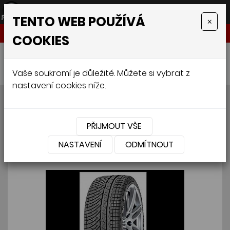
TENTO WEB POUŽÍVÁ
×
NABÍDKA
COOKIES
Úvodní stránka
»
Pneumatiky
»
Osobní
»
MICHELIN PILOT ALPIN PA4 GRNX N0 235/40 R19 92V
Vaše soukromí je důležité. Můžete si vybrat z
nastavení cookies níže.
MICHELIN PILOT ALPIN PA4
GRNX N0 235/40 R19 92V
PŘIJMOUT VŠE
NASTAVENÍ
ODMÍTNOUT