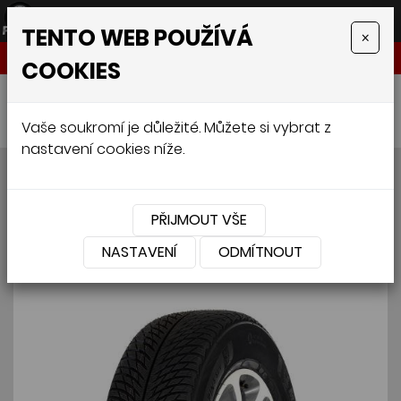
TENTO WEB POUŽÍVÁ
×
NABÍDKA
COOKIES
Úvodní stránka
»
Pneumatiky
»
4x4
»
MICHELIN PILOT ALPIN 5 SUV N0 FSL 275/45 R20 110V
Vaše soukromí je důležité. Můžete si vybrat z
nastavení cookies níže.
MICHELIN PILOT ALPIN 5
SUV N0 FSL 275/45 R20 110V
PŘIJMOUT VŠE
NASTAVENÍ
ODMÍTNOUT