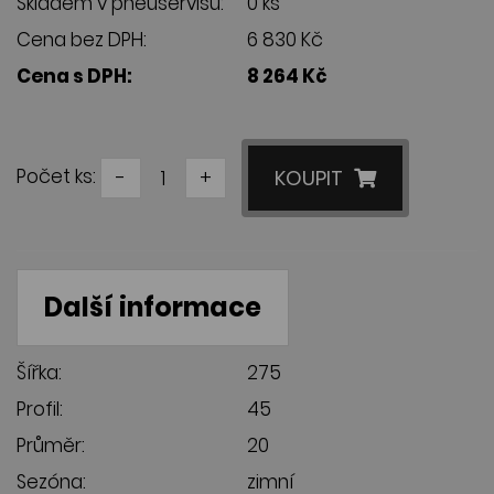
Skladem v pneuservisu:
0 ks
Cena bez DPH:
6 830 Kč
Cena s DPH:
8 264 Kč
Počet ks:
-
+
KOUPIT
Další informace
Šířka:
275
Profil:
45
Průměr:
20
Sezóna:
zimní