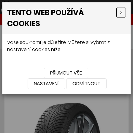
TENTO WEB POUŽÍVÁ
×
NABÍDKA
COOKIES
Úvodní stránka
»
Pneumatiky
»
Osobní
»
MICHELIN PILOT ALPIN 5 FSL 245/40 R18 97V
Vaše soukromí je důležité. Můžete si vybrat z
nastavení cookies níže.
MICHELIN PILOT ALPIN 5 FSL
245/40 R18 97V
PŘIJMOUT VŠE
NASTAVENÍ
ODMÍTNOUT