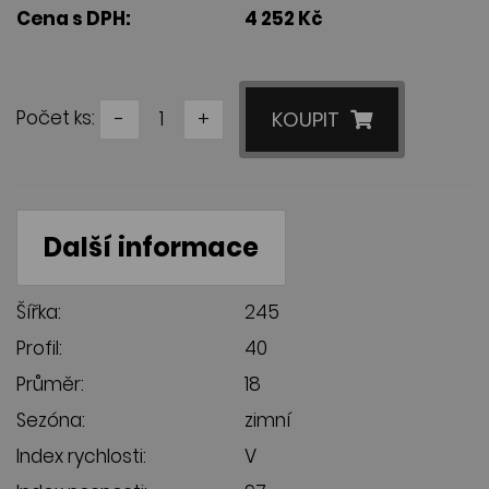
Cena s DPH:
4 252 Kč
Počet ks:
-
+
KOUPIT
Další informace
Šířka:
245
Profil:
40
Průměr:
18
Sezóna:
zimní
Index rychlosti:
V