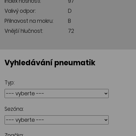
Index nosnosti:
97
Valivý odpor:
D
Přilnavost na mokru:
B
Vnější hlučnost:
72
Vyhledávání pneumatik
Typ:
Sezóna:
Značka: