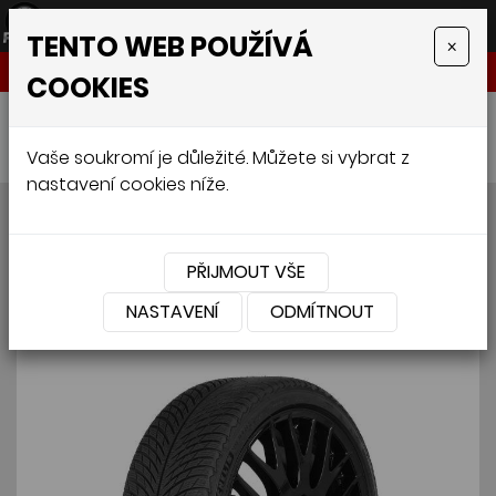
TENTO WEB POUŽÍVÁ
×
NABÍDKA
COOKIES
Úvodní stránka
»
Pneumatiky
»
Osobní
»
MICHELIN PILOT ALPIN 5 FSL 225/45 R19 96V
Vaše soukromí je důležité. Můžete si vybrat z
nastavení cookies níže.
MICHELIN PILOT ALPIN 5 FSL
225/45 R19 96V
PŘIJMOUT VŠE
NASTAVENÍ
ODMÍTNOUT