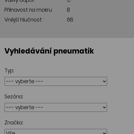
Valivý odpor:
C
Přilnavost na mokru:
B
Vnější hlučnost:
68
Vyhledávání pneumatik
Typ:
Sezóna:
Značka: