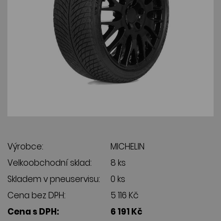
Výrobce:
MICHELIN
Velkoobchodní sklad:
8 ks
Skladem v pneuservisu:
0 ks
Cena bez DPH:
5 116 Kč
Cena s DPH:
6 191 Kč