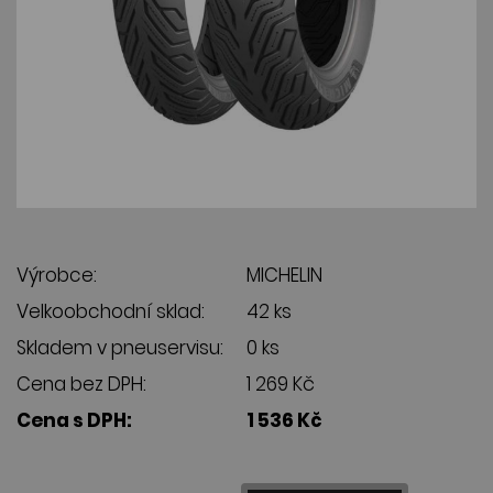
Výrobce:
MICHELIN
Velkoobchodní sklad:
42 ks
Skladem v pneuservisu:
0 ks
Cena bez DPH:
1 269 Kč
Cena s DPH:
1 536 Kč