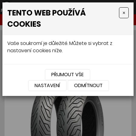
TENTO WEB POUŽÍVÁ
×
NABÍDKA
COOKIES
MICHELIN CITY GRIP 2 F/R
Vaše soukromí je důležité. Můžete si vybrat z
nastavení cookies níže.
90/90 R14 52S
PŘIJMOUT VŠE
NASTAVENÍ
ODMÍTNOUT