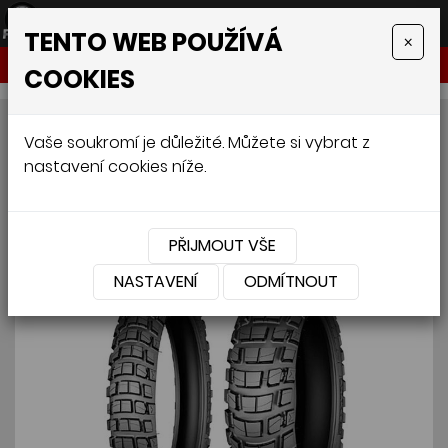
TENTO WEB POUŽÍVÁ
×
NABÍDKA
COOKIES
MICHELIN ANAKEE WILD
Vaše soukromí je důležité. Můžete si vybrat z
nastavení cookies níže.
150/70 R17 69R
PŘIJMOUT VŠE
NASTAVENÍ
ODMÍTNOUT