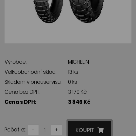
Výrobce:
MICHELIN
Velkoobchodní sklad:
13 ks
Skladem v pneuservisu:
0 ks
Cena bez DPH:
3 179 Kč
Cena s DPH:
3 846 Kč
Počet ks:
-
+
KOUPIT