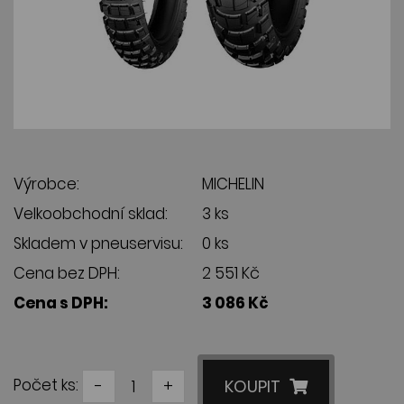
Výrobce:
MICHELIN
Velkoobchodní sklad:
3 ks
Skladem v pneuservisu:
0 ks
Cena bez DPH:
2 551 Kč
Cena s DPH:
3 086 Kč
Počet ks:
-
+
KOUPIT