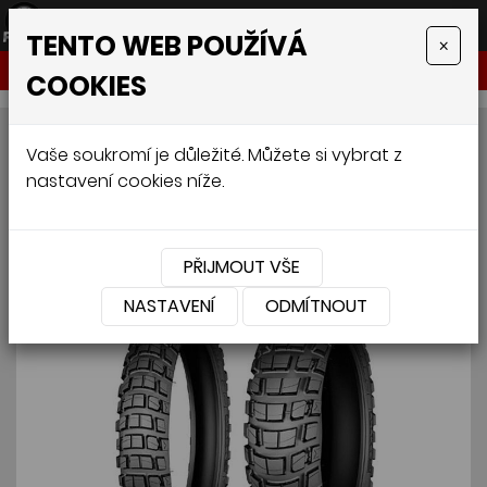
TENTO WEB POUŽÍVÁ
×
NABÍDKA
COOKIES
MICHELIN ANAKEE WILD
Vaše soukromí je důležité. Můžete si vybrat z
nastavení cookies níže.
130/80 R17 65R
PŘIJMOUT VŠE
NASTAVENÍ
ODMÍTNOUT