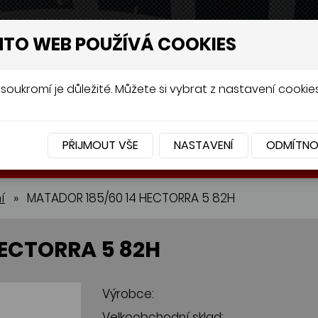
NTO WEB POUŽÍVÁ COOKIES
soukromí je důležité. Můžete si vybrat z nastavení cookies
PŘIJMOUT VŠE
NASTAVENÍ
ODMÍTN
BATERIE
PŘÍSLUŠENSTVÍ
í
»
MATADOR 185/60 14 HECTORRA 5 82H
ECTORRA 5 82H
Výrobce:
Velkoobchodní sklad: