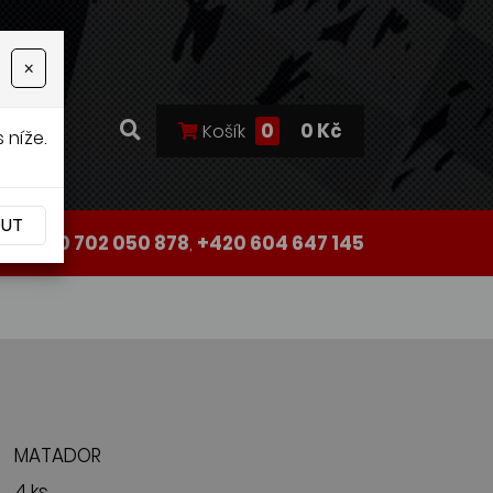
×
0
0 Kč
Košík
 níže.
OUT
+420 702 050 878
,
+420 604 647 145
MATADOR
4 ks