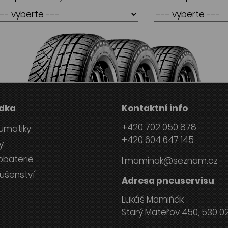
dka
Kontaktní info
+420 702 050 878
umatiky
+420 604 647 145
y
obaterie
l.maminak@seznam.cz
lušenství
Adresa pneuservisu
Lukáš Mamiňák
Starý Mateřov 450, 530 0