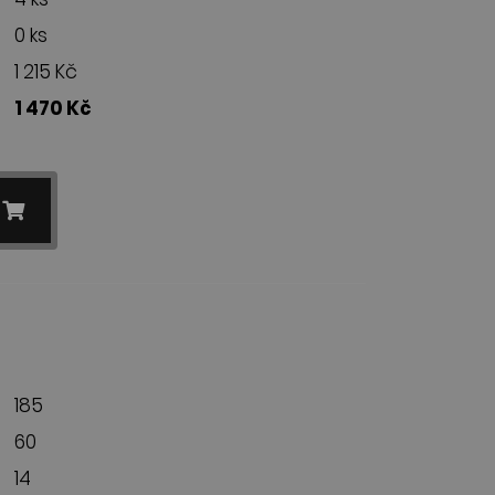
0 ks
1 215 Kč
1 470 Kč
185
60
14