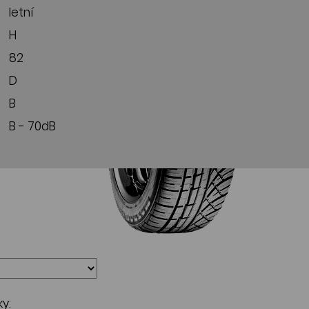
letní
H
82
D
B
B - 70dB
y: