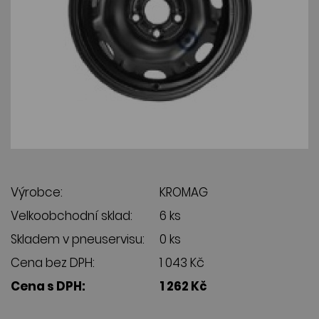
Výrobce:
KROMAG
Velkoobchodní sklad:
6 ks
Skladem v pneuservisu:
0 ks
Cena bez DPH:
1 043 Kč
Cena s DPH:
1 262 Kč