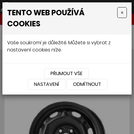
TENTO WEB POUŽÍVÁ
×
NABÍDKA
COOKIES
Úvodní stránka
»
Pneumatiky
»
Osobní
»
KROMAG ŠKODA ROOMSTER 6/ R14
Vaše soukromí je důležité. Můžete si vybrat z
nastavení cookies níže.
KROMAG ŠKODA ROOMSTER
6/ R14
PŘIJMOUT VŠE
NASTAVENÍ
ODMÍTNOUT