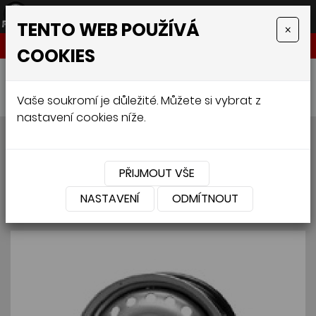
TENTO WEB POUŽÍVÁ
×
NABÍDKA
COOKIES
Úvodní stránka
»
Pneumatiky
»
Osobní
»
KROMAG AUDI/SEAT/ŠKODA/VOLKSWAGEN 6.5/ R16
Vaše soukromí je důležité. Můžete si vybrat z
nastavení cookies níže.
KROMAG AUDI/SEAT/
ŠKODA/VOLKSWAGEN 6.5/
PŘIJMOUT VŠE
R16
NASTAVENÍ
ODMÍTNOUT