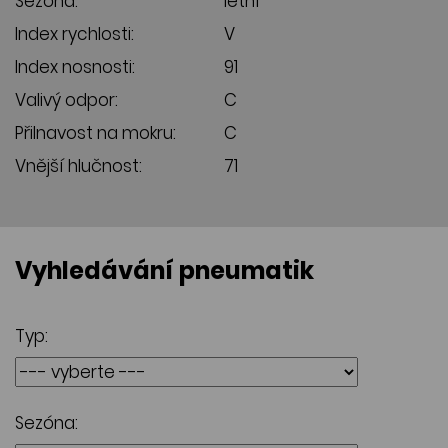
Sezóna:
letní
Index rychlosti:
V
Index nosnosti:
91
Valivý odpor:
C
Přilnavost na mokru:
C
Vnější hlučnost:
71
Vyhledávání pneumatik
Typ:
Sezóna: