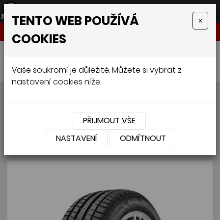
TENTO WEB POUŽÍVÁ
×
NABÍDKA
COOKIES
Úvodní stránka
»
Pneumatiky
»
Osobní
»
KORMORAN ROAD PERFORMANCE 205/60 R15 91V
Vaše soukromí je důležité. Můžete si vybrat z
nastavení cookies níže.
KORMORAN ROAD
PERFORMANCE 205/60 R15
PŘIJMOUT VŠE
91V
NASTAVENÍ
ODMÍTNOUT