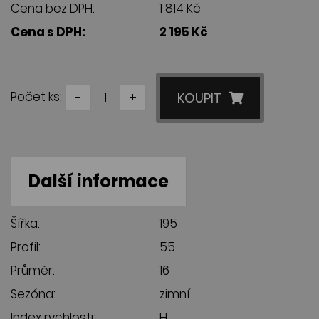
Cena bez DPH:
1 814 Kč
Cena s DPH:
2 195 Kč
Počet ks:
-
+
KOUPIT
Další informace
Šířka:
195
Profil:
55
Průměr:
16
Sezóna:
zimní
Index rychlosti:
H