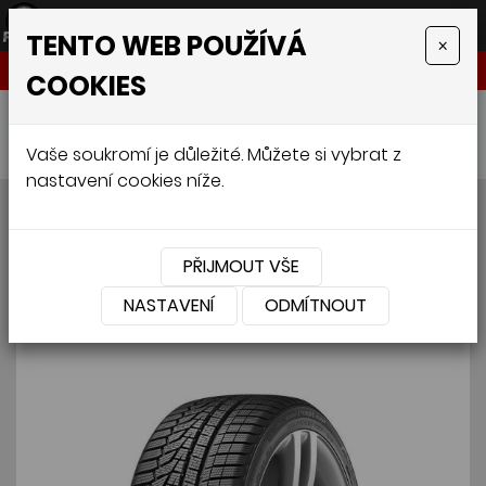
TENTO WEB POUŽÍVÁ
×
NABÍDKA
COOKIES
Úvodní stránka
»
Pneumatiky
»
Osobní
»
HANKOOK W320 Winter i*cept evo 2 195/55 R16 87H
Vaše soukromí je důležité. Můžete si vybrat z
nastavení cookies níže.
HANKOOK W320 Winter
i*cept evo 2 195/55 R16 87H
PŘIJMOUT VŠE
NASTAVENÍ
ODMÍTNOUT