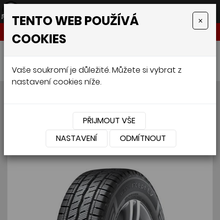
TENTO WEB POUŽÍVÁ
×
NABÍDKA
COOKIES
Úvodní stránka
»
Pneumatiky
»
Van
»
HANKOOK RW12 225/65 R16C 112/110R
Vaše soukromí je důležité. Můžete si vybrat z
nastavení cookies níže.
HANKOOK RW12 225/65
R16C 112/110R
PŘIJMOUT VŠE
NASTAVENÍ
ODMÍTNOUT