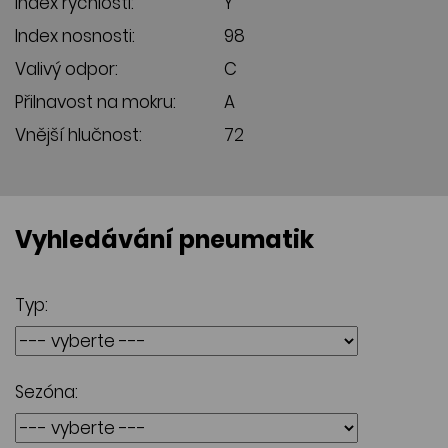
Index rychlosti:
Y
Index nosnosti:
98
Valivý odpor:
C
Přilnavost na mokru:
A
Vnější hlučnost:
72
Vyhledávání pneumatik
Typ:
Sezóna: