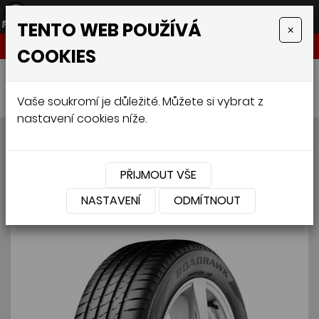
TENTO WEB POUŽÍVÁ
×
NABÍDKA
COOKIES
Úvodní stránka
»
Pneumatiky
»
Osobní
»
FIRESTONE ROADHAWK 225/50 R17 98Y
Vaše soukromí je důležité. Můžete si vybrat z
nastavení cookies níže.
FIRESTONE ROADHAWK
225/50 R17 98Y
PŘIJMOUT VŠE
NASTAVENÍ
ODMÍTNOUT