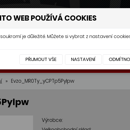
NTO WEB POUŽÍVÁ COOKIES
soukromí je důležité. Můžete si vybrat z nastavení cookies
PŘIJMOUT VŠE
NASTAVENÍ
ODMÍTN
BATERIE
PŘÍSLUŠENSTVÍ
í
»
Evzo_MR0Ty_yCPTp5Pylpw
5Pylpw
Výrobce:
Velkoobchodní sklad: