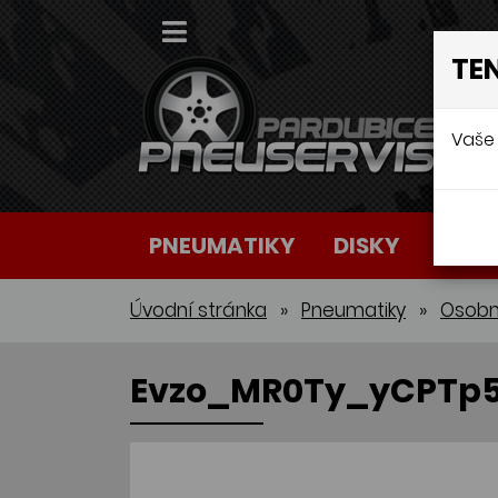
TE
Vaše 
PNEUMATIKY
DISKY
AUTO
Úvodní stránka
»
Pneumatiky
»
Osobn
Evzo_MR0Ty_yCPTp