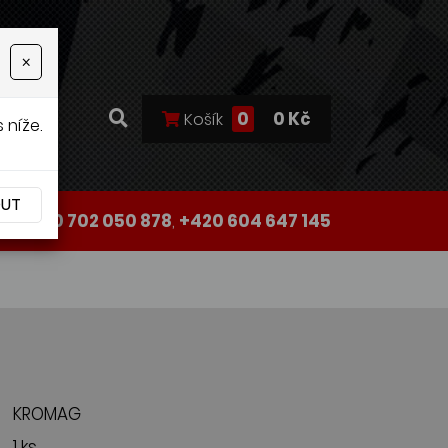
×
0
0 Kč
Košík
 níže.
OUT
+420 702 050 878
,
+420 604 647 145
KROMAG
1 ks