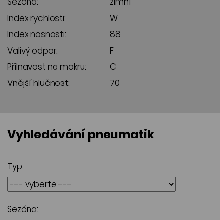
Sezóna:
zimní
Index rychlosti:
W
Index nosnosti:
88
Valivý odpor:
F
Přilnavost na mokru:
C
Vnější hlučnost:
70
Vyhledávání pneumatik
Typ:
Sezóna: