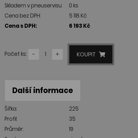
Skladem v pneuservisu:
0 ks
Cena bez DPH:
5 118 Kč
Cena s DPH:
6 193 Kč
Počet ks:
-
+
KOUPIT
Další informace
Šířka:
225
Profil:
35
Průměr:
19