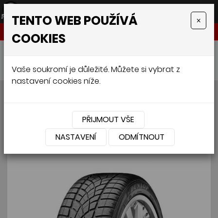
TENTO WEB POUŽÍVÁ
×
NABÍDKA
COOKIES
Úvodní stránka
»
Pneumatiky
»
Osobní
»
DUNLOP WINTER SPORT 3D 225/35 R19 88W
Vaše soukromí je důležité. Můžete si vybrat z
nastavení cookies níže.
DUNLOP WINTER SPORT 3D
225/35 R19 88W
PŘIJMOUT VŠE
NASTAVENÍ
ODMÍTNOUT