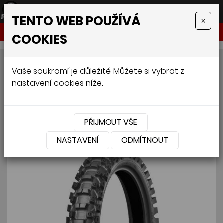
TENTO WEB POUŽÍVÁ
×
NABÍDKA
COOKIES
BRIDGESTONE X20 R 110/100
Vaše soukromí je důležité. Můžete si vybrat z
nastavení cookies níže.
R18 64M
PŘIJMOUT VŠE
NASTAVENÍ
ODMÍTNOUT