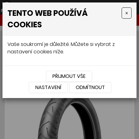
TENTO WEB POUŽÍVÁ
×
NABÍDKA
COOKIES
BRIDGESTONE A41 F 90/90
Vaše soukromí je důležité. Můžete si vybrat z
nastavení cookies níže.
R21 54H
PŘIJMOUT VŠE
NASTAVENÍ
ODMÍTNOUT