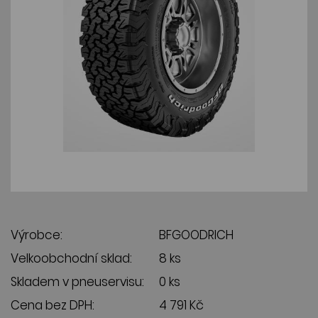
Výrobce:
BFGOODRICH
Velkoobchodní sklad:
8 ks
Skladem v pneuservisu:
0 ks
Cena bez DPH:
4 791 Kč