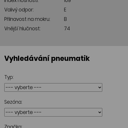
Index nosnosti:
109
Valivý odpor:
E
Přilnavost na mokru:
B
Vnější hlučnost:
74
Vyhledávání pneumatik
Typ:
Sezóna:
Značka: