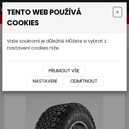
TENTO WEB POUŽÍVÁ
×
NABÍDKA
COOKIES
Úvodní stránka
»
Pneumatiky
»
4x4
»
BFGOODRICH ALL TERRAIN T/A KO2 255/55 R18 109R
Vaše soukromí je důležité. Můžete si vybrat z
nastavení cookies níže.
BFGOODRICH ALL TERRAIN
T/A KO2 255/55 R18 109R
PŘIJMOUT VŠE
NASTAVENÍ
ODMÍTNOUT