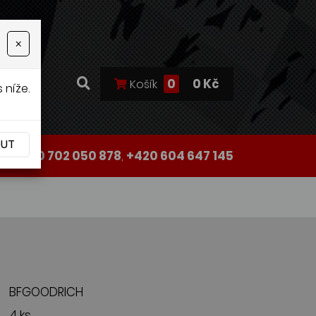
×
0
0 Kč
Košík
 níže.
OUT
+420 702 050 878
,
+420 604 647 145
BFGOODRICH
4 ks