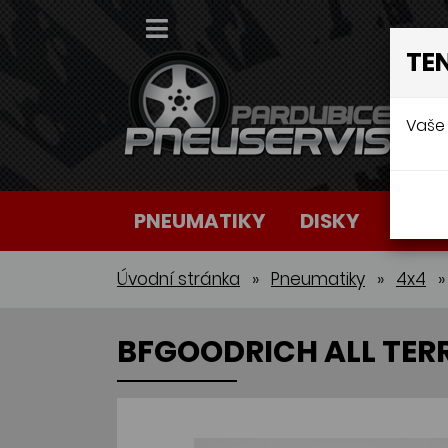
TE
Vaše 
PNEUMATIKY
DISKY
AUTO
Úvodní stránka
»
Pneumatiky
»
4x4
»
BFGOODRICH ALL TERRA