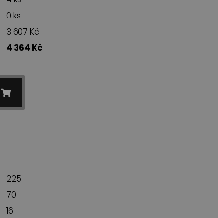
0 ks
3 607 Kč
4 364 Kč
225
70
16