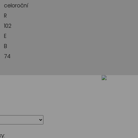
celoroční
R
102
E
B
74
y: