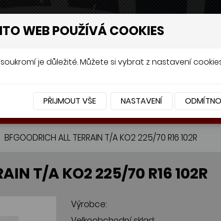
NTO WEB POUŽÍVÁ COOKIES
soukromí je důležité. Můžete si vybrat z nastavení cookies
PŘIJMOUT VŠE
NASTAVENÍ
ODMÍTN
BATERIE
PŘÍSLUŠENSTVÍ
BFGOODRICH ALL TERRAIN T/A KO2 225/70 R16 102R
IN T/A KO2 225/70 R16 102R
Výrobce:
Velkoobchodní sklad: