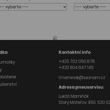
dka
Kontaktní info
+420 702 050 878
umatiky
+420 604 647 145
y
obaterie
l.maminak@seznam.cz
lušenství
Adresa pneuservisu
Lukáš Mamiňák
Starý Mateřov 450, 530 0