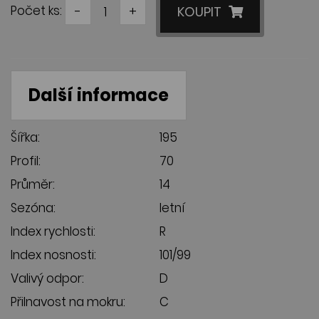
Počet ks:
-
+
KOUPIT
Další informace
Šířka:
195
Profil:
70
Průměr:
14
Sezóna:
letní
Index rychlosti:
R
Index nosnosti:
101/99
Valivý odpor:
D
Přilnavost na mokru:
C