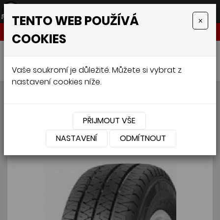
TENTO WEB POUŽÍVÁ
×
NABÍDKA
COOKIES
Úvodní stránka
»
Pneumatiky
»
Van
»
BARUM VANIS 195/70 R14C 101/99R
Vaše soukromí je důležité. Můžete si vybrat z
nastavení cookies níže.
BARUM VANIS 195/70 R14C
101/99R
PŘIJMOUT VŠE
NASTAVENÍ
ODMÍTNOUT