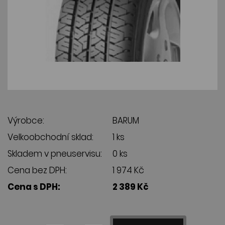
Výrobce:
BARUM
Velkoobchodní sklad:
1 ks
Skladem v pneuservisu:
0 ks
Cena bez DPH:
1 974 Kč
Cena s DPH:
2 389 Kč